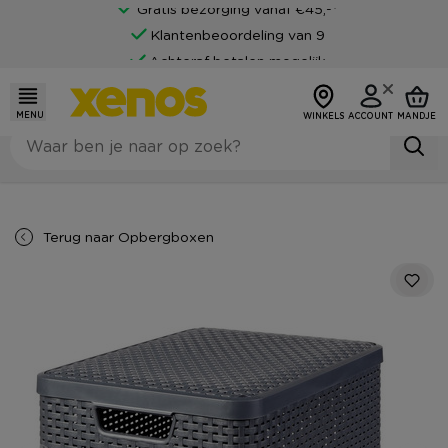
Gratis bezorging vanaf €45,-*
Klantenbeoordeling van 9
Achteraf betalen mogelijk
MENU
WINKELS
ACCOUNT
MANDJE
Terug naar
Opbergboxen