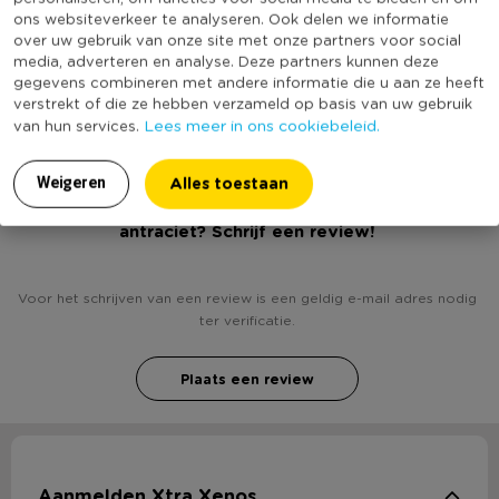
in de markt.
Merk
Curver
ons websiteverkeer te analyseren. Ook delen we informatie
over uw gebruik van onze site met onze partners voor social
Deksel
Ja
media, adverteren en analyse. Deze partners kunnen deze
(Nog) geen score
gegevens combineren met andere informatie die u aan ze heeft
Duurzaamheidsscore
bekend
verstrekt of die ze hebben verzameld op basis van uw gebruik
Lees meer in ons cookiebeleid.
van hun services.
Alles toestaan
Weigeren
Heb jij Curver style opbergmand L - 45x33x25 cm -
antraciet? Schrijf een review!
Voor het schrijven van een review is een geldig e-mail adres nodig
ter verificatie.
Plaats een review
Aanmelden Xtra Xenos