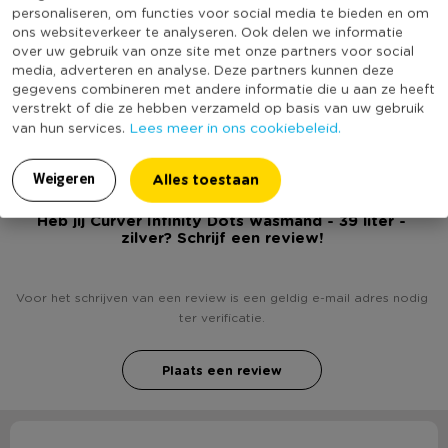
Productlengte (cm)
58
personaliseren, om functies voor social media te bieden en om
ons websiteverkeer te analyseren. Ook delen we informatie
Merk
Curver
over uw gebruik van onze site met onze partners voor social
Met handvat
Ja
media, adverteren en analyse. Deze partners kunnen deze
gegevens combineren met andere informatie die u aan ze heeft
(Nog) geen score
verstrekt of die ze hebben verzameld op basis van uw gebruik
Duurzaamheidsscore
bekend
Lees meer in ons cookiebeleid.
van hun services.
Alles toestaan
Weigeren
Heb jij Curver Infinity Dots wasmand - 39 liter -
zilver? Schrijf een review!
Voor het schrijven van een review is een geldig e-mail adres nodig
ter verificatie.
Plaats een review