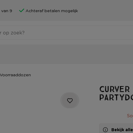
 van 9
Achteraf betalen mogelijk
Voorraaddozen
Curver
partyd
So
Bekijk al