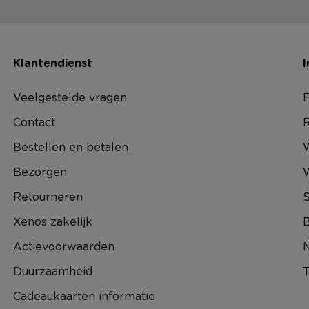
Klantendienst
I
Veelgestelde vragen
F
Contact
R
Bestellen en betalen
W
Bezorgen
Retourneren
S
Xenos zakelijk
B
Actievoorwaarden
N
Duurzaamheid
T
Cadeaukaarten informatie