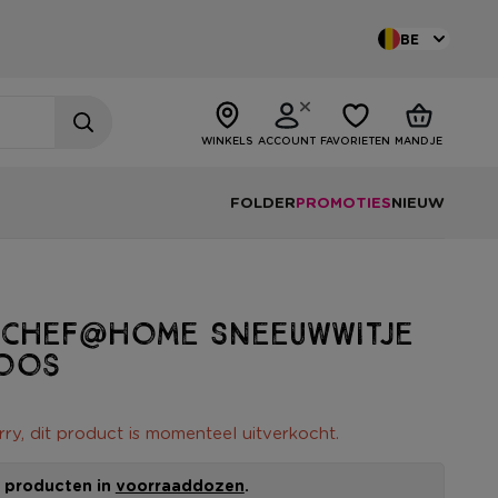
BE
WINKELS
ACCOUNT
FAVORIETEN
MANDJE
FOLDER
PROMOTIES
NIEUW
 chef@home Sneeuwwitje
oos
rry, dit product is momenteel uitverkocht.
le producten in
voorraaddozen
.