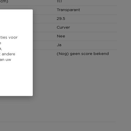
(cm)
11.1
Transparant
cm)
29.5
Curver
Nee
ties voor
e
Ja
a,
core
(Nog) geen score bekend
t andere
van uw