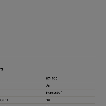
es
874105
Ja
Kunststof
 (cm)
45