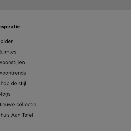
nspiratie
older
uimtes
oonstijlen
Woontrends
hop de stijl
logs
ieuwe collectie
huis Aan Tafel