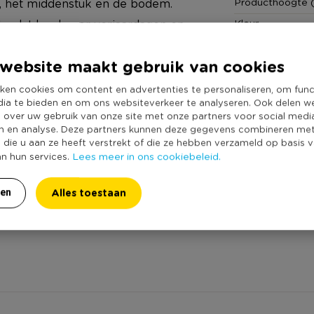
Producthoogte 
l, het middenstuk en de bodem.
Kleur
oel. Ideaal voor verjaardagen en
Productlengte (
website maakt gebruik van cookies
Merk
Met wielen
ken cookies om content en advertenties te personaliseren, om func
dia te bieden en om ons websiteverkeer te analyseren. Ook delen w
Deksel
cten. Inmiddels is Curver
e over uw gebruik van onze site met onze partners voor social medi
Duurzaamheidss
especialiseerd in de ontwikkeling
n en analyse. Deze partners kunnen deze gegevens combineren me
e die u aan ze heeft verstrekt of die ze hebben verzameld op basis 
. Bij de ontwikkeling van
Lees meer in ons cookiebeleid.
an hun services.
iendelijkheid en design voorop.
 gezelliger maken. Met
Alles toestaan
ren
ervoor dat zijn voorop lopen in de