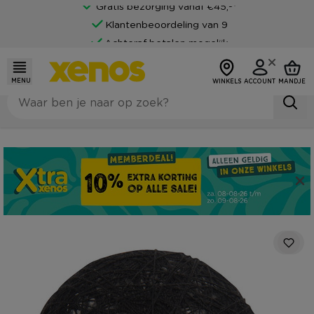
Gratis bezorging vanaf €45,-*
Klantenbeoordeling van 9
Achteraf betalen mogelijk
MENU
WINKELS
ACCOUNT
MANDJE