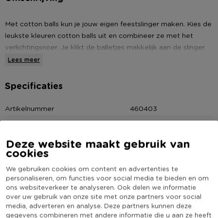
Met cotton balls kun je jouw eigen feestslinger maken. Kies de
leukste kleuren cotton balls uit en combineer ze met het
verlichtingsnoer. Je klikt de balletjes makkelijk aan de slinger
en hopla je hebt een echte feestverlichting! De cotton balls
Lees meer
zijn erg leuk om een kamer te versieren voor een fijn sfeertje.
De cotton balls bestaan uit een kunststof bal met echt
Specificaties
katoendraad. Het verlichtingssnoer is apart verkrijgbaar.
Artikelnummer
460403
Online Only
Nee
* Cotton ball black (zwart)
Materiaal
Kunststof
Deze website maakt gebruik van
* Voor een superleuke verlichting
cookies
Diameter (cm)
6
* Een echte sfeermaker in huis
Kleur
Zwart
We gebruiken cookies om content en advertenties te
personaliseren, om functies voor social media te bieden en om
(Nog) geen score
* Verlichtingssnoer los verkrijgbaar
ons websiteverkeer te analyseren. Ook delen we informatie
Duurzaamheidsscore
bekend
over uw gebruik van onze site met onze partners voor social
media, adverteren en analyse. Deze partners kunnen deze
gegevens combineren met andere informatie die u aan ze heeft