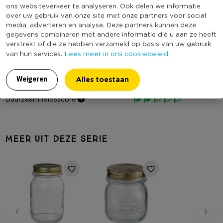
ons websiteverkeer te analyseren. Ook delen we informatie
• Geschikt voor vaatwasser en magnetronbestendig (behalve
Diameter (cm)
8
over uw gebruik van onze site met onze partners voor social
deksel)
Producthoogte (cm)
17
media, adverteren en analyse. Deze partners kunnen deze
• Hittebestendig tot 100°C
gegevens combineren met andere informatie die u aan ze heeft
Kleur
Transparant
verstrekt of die ze hebben verzameld op basis van uw gebruik
Lees meer in ons cookiebeleid.
van hun services.
Inhoud in liter
1
Contactgegevens
Vaatwasmachine bestendig
Ja
Alles toestaan
Weigeren
Bormioli Rocco S.r.l, Viale Martiri della liberta 1, 43036 Fidenza,
Geschikt voor magnetron
Ja
Italië
Duurzaamheidsscore
shop.bormiolirocco.com/en/pages/contatti-e-assistenza
MEER UIT DEZE SERIE