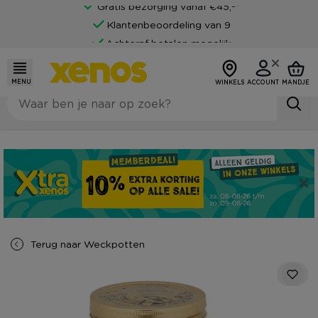
Gratis bezorging vanaf €45,-*
Klantenbeoordeling van 9
Achteraf betalen mogelijk
MENU
WINKELS
ACCOUNT
MANDJE
Terug naar
Weckpotten