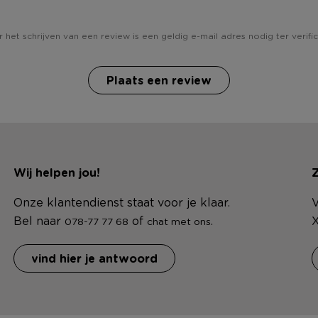
 het schrijven van een review is een geldig e-mail adres nodig ter verific
Plaats een review
Wij helpen jou!
Z
Onze klantendienst staat voor je klaar.
V
Bel naar
of
.
X
078-77 77 68
chat met ons
vind hier je antwoord