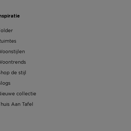
nspiratie
older
uimtes
oonstijlen
Woontrends
hop de stijl
logs
ieuwe collectie
huis Aan Tafel