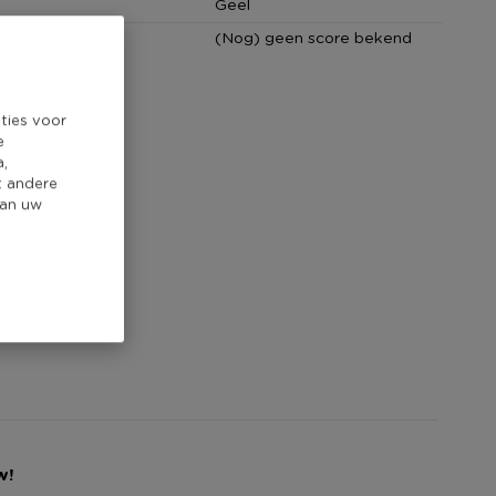
Geel
core
(Nog) geen score bekend
ties voor
e
a,
t andere
van uw
w!