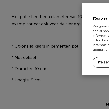
Het potje heeft een diameter van 10 centimeter en
Deze 
exemplaar dat ook voor de sier erg leuk staat op t
We gebrui
social me
informati
advertere
informati
* Citronella kaars in cementen pot
gebruik v
* Met deksel
Weige
* Diameter: 10 cm
* Hoogte: 9 cm
H