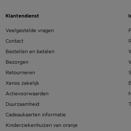
Klantendienst
I
Veelgestelde vragen
F
Contact
R
Bestellen en betalen
W
Bezorgen
Retourneren
S
Xenos zakelijk
B
Actievoorwaarden
N
Duurzaamheid
T
Cadeaukaarten informatie
Kinderziekenhuizen van oranje