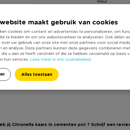
Kleur
Duurzaamheidss
 is 9 cm hoog. Een schattig
website maakt gebruik van cookies
afel bijvoorbeeld.
ken cookies om content en advertenties te personaliseren, om func
dia te bieden en om ons websiteverkeer te analyseren. Ook delen w
e over uw gebruik van onze site met onze partners voor social medi
n en analyse. Deze partners kunnen deze gegevens combineren me
e die u aan ze heeft verstrekt of die ze hebben verzameld op basis 
Lees meer in ons cookiebeleid.
an hun services.
Alles toestaan
ren
eb jij Citronella kaars in cementen pot ? Schrijf een revie