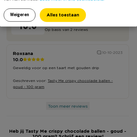
Alles toestaan
Weigeren
10.0
Op basis van 2 reviews
Roxsana
10-10-2023
10.0
Geweldig voor op een taart met gouden drip
Geschreven voor:
Tasty Me crispy chocolade ballen -
goud - 100 gram
Toon meer reviews
Heb jij Tasty Me crispy chocolade ballen - goud -
100 gram? Schrijf een review!