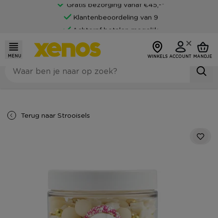
Gratis bezorging vanaf €45,-*
Klantenbeoordeling van 9
Achteraf betalen mogelijk
MENU
WINKELS
ACCOUNT
MANDJE
Terug naar
Strooisels