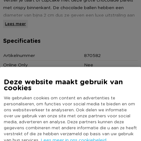
met crispy binnenkant. De chocolade ballen hebben een
diameter van bijna 2 cm dus ze geven een luxe uitstraling aan
iedere taart of cupcake.
Lees meer
Specificaties
Artikelnummer
870582
Online Only
Nee
Kleur
Goudkleurig
Deze website maakt gebruik van
Merk
Tasty Me
cookies
(Nog) geen score
Duurzaamheidsscore
We gebruiken cookies om content en advertenties te
bekend
personaliseren, om functies voor social media te bieden en om
ons websiteverkeer te analyseren. Ook delen we informatie
over uw gebruik van onze site met onze partners voor social
media, adverteren en analyse. Deze partners kunnen deze
gegevens combineren met andere informatie die u aan ze heeft
verstrekt of die ze hebben verzameld op basis van uw gebruik
Reviews
Lees meer in ons cookiebeleid.
van hun services.