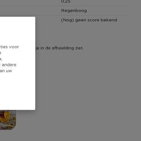
0,25
Regenboog
core
(Nog) geen score bekend
jl
ties voor
lle artikelen die je in de afbeelding ziet.
e
a,
t andere
van uw