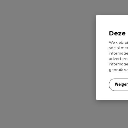
Deze 
We gebrui
social me
informati
advertere
informati
gebruik v
Weige