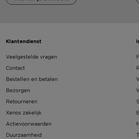
Klantendienst
I
Veelgestelde vragen
F
Contact
R
Bestellen en betalen
W
Bezorgen
Retourneren
S
Xenos zakelijk
B
Actievoorwaarden
N
Duurzaamheid
T