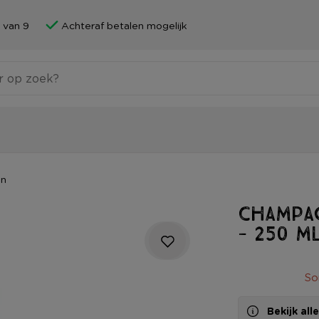
 van 9
Achteraf betalen mogelijk
en
Champa
- 250 m
So
Bekijk al