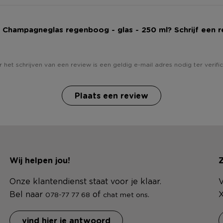
j Champagneglas regenboog - glas - 250 ml? Schrijf een r
 het schrijven van een review is een geldig e-mail adres nodig ter verific
Plaats een review
Wij helpen jou!
Z
Onze klantendienst staat voor je klaar.
V
Bel naar
of
.
X
078-77 77 68
chat met ons
vind hier je antwoord