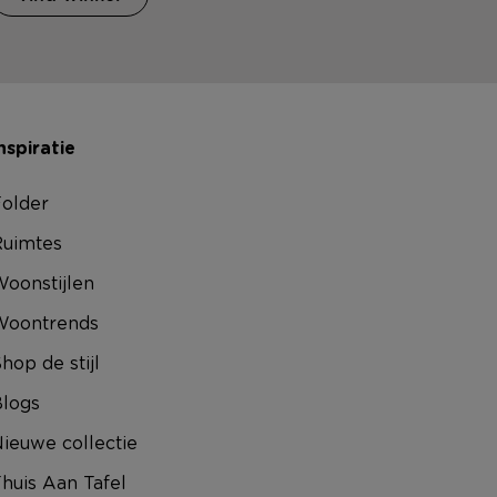
nspiratie
older
uimtes
oonstijlen
Woontrends
hop de stijl
logs
ieuwe collectie
huis Aan Tafel