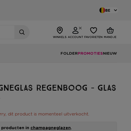
BE
WINKELS
ACCOUNT
FAVORIETEN
MANDJE
FOLDER
PROMOTIES
NIEUW
gneglas regenboog - glas
l
rry, dit product is momenteel uitverkocht.
le producten in
champagneglazen
.