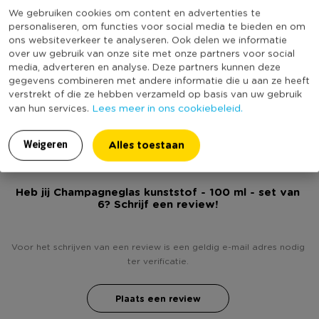
transparant. Het glas is gemaakt van kunststof.
We gebruiken cookies om content en advertenties te
Specificaties
personaliseren, om functies voor social media te bieden en om
ons websiteverkeer te analyseren. Ook delen we informatie
* Champagneglas
over uw gebruik van onze site met onze partners voor social
* Set van 6
Artikelnummer
049197
media, adverteren en analyse. Deze partners kunnen deze
* Gemaakt van kunststof
gegevens combineren met andere informatie die u aan ze heeft
Online Only
Nee
verstrekt of die ze hebben verzameld op basis van uw gebruik
(Nog) geen score
Lees meer in ons cookiebeleid.
van hun services.
Duurzaamheidsscore
bekend
Alles toestaan
Weigeren
Heb jij Champagneglas kunststof - 100 ml - set van
6? Schrijf een review!
Voor het schrijven van een review is een geldig e-mail adres nodig
ter verificatie.
Plaats een review