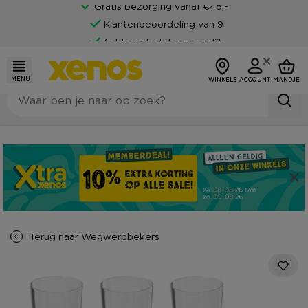
Gratis bezorging vanaf €45,-*
Klantenbeoordeling van 9
Achteraf betalen mogelijk
MENU
WINKELS
ACCOUNT
MANDJE
Terug naar
Wegwerpbekers