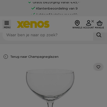
Gratis bezorging vanaf €45,-*
Klantenbeoordeling van 9
Achteraf betalen mogelijk
MENU
WINKELS
ACCOUNT
MANDJE
Terug naar
Champagneglazen