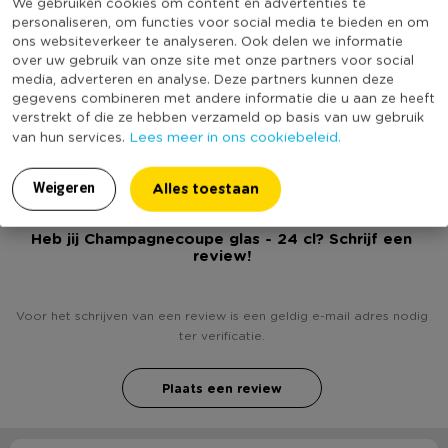
We gebruiken cookies om content en advertenties te
personaliseren, om functies voor social media te bieden en om
Merk
Royal Leerdam
ons websiteverkeer te analyseren. Ook delen we informatie
Stapelbaar
Nee
over uw gebruik van onze site met onze partners voor social
media, adverteren en analyse. Deze partners kunnen deze
Met print
Nee
gegevens combineren met andere informatie die u aan ze heeft
(Nog) geen score
verstrekt of die ze hebben verzameld op basis van uw gebruik
Duurzaamheidsscore
Lees meer in ons cookiebeleid.
van hun services.
bekend
Alles toestaan
Weigeren
Heb jij Champagnecoupe glas - 24 cl? Schrijf een
review!
Voor het schrijven van een review is een geldig e-mail adres nodig
ter verificatie.
Plaats een review