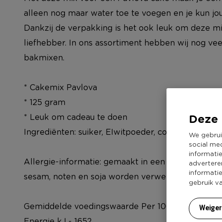
alleen nog maar water toe te voegen en je kun jo
Dankzij de verpakking is het ook leuk om deze m
liefhebber. In ons assortiment hebben wij nog ve
bakmixen.
* Cakemix Pavlova
* 125 gram
Deze 
* Leuk om cadeau te doen
Ingrediënten: suiker, EIwitpoeder, conserveermidd
We gebrui
social me
informati
Allergie-informatie: gemaakt in een bedrijf waar o
advertere
informati
sesam, noten en soja worden verwerkt.
gebruik v
Gemiddelde voedingswaarde Per 100g
Weige
Energie kJ - 1652