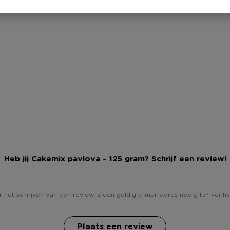
Heb jij Cakemix pavlova - 125 gram? Schrijf een review!
 het schrijven van een review is een geldig e-mail adres nodig ter verific
Plaats een review