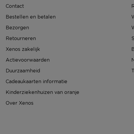
Contact
R
Bestellen en betalen
W
Bezorgen
Retourneren
S
Xenos zakelijk
B
Actievoorwaarden
N
Duurzaamheid
T
Cadeaukaarten informatie
Kinderziekenhuizen van oranje
Over Xenos