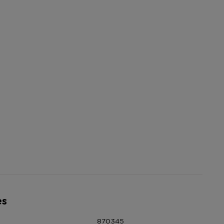
es
870345