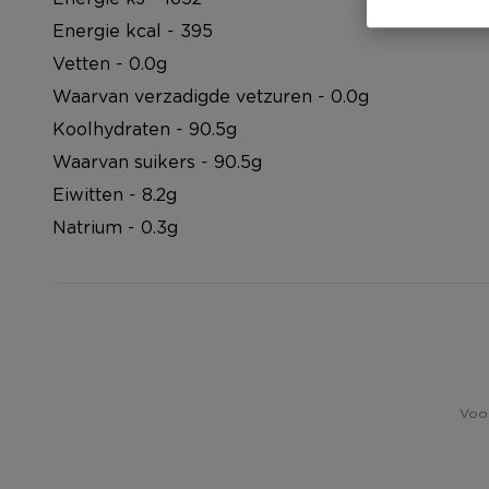
Energie kcal - 395
Vetten - 0.0g
Waarvan verzadigde vetzuren - 0.0g
Koolhydraten - 90.5g
Waarvan suikers - 90.5g
Eiwitten - 8.2g
Natrium - 0.3g
Voor