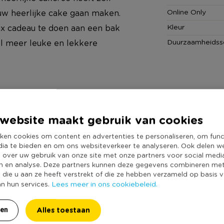
Online Only
uw heerlijke cake gaan maken.
Kleur
ix cadeau te doen aan een bak
Duurzaamheidss
el meer leuke en lekkere
website maakt gebruik van cookies
el: E270, antischuimmiddel: E1505
ken cookies om content en advertenties te personaliseren, om func
dia te bieden en om ons websiteverkeer te analyseren. Ook delen w
e over uw gebruik van onze site met onze partners voor social medi
ok melkeiwit, lactose, gluten,
n en analyse. Deze partners kunnen deze gegevens combineren me
e die u aan ze heeft verstrekt of die ze hebben verzameld op basis 
Lees meer in ons cookiebeleid.
an hun services.
Alles toestaan
ren