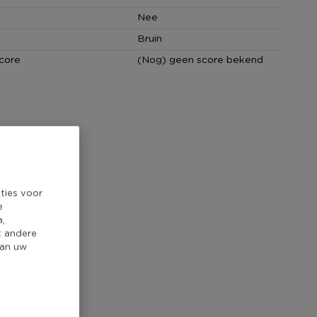
Nee
Bruin
core
(Nog) geen score bekend
ties voor
e
a,
t andere
van uw