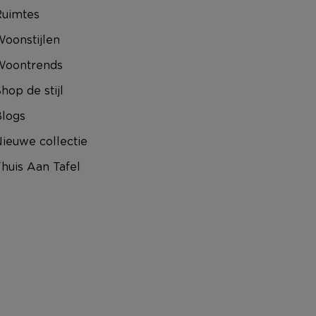
uimtes
oonstijlen
Woontrends
hop de stijl
logs
ieuwe collectie
huis Aan Tafel