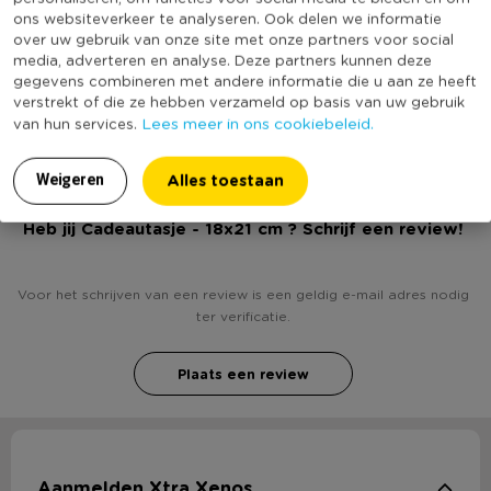
* Afmeting: 18x21 cm
ons websiteverkeer te analyseren. Ook delen we informatie
Minimale bestelhoeveelheid
4
* Gemaakt van papier
over uw gebruik van onze site met onze partners voor social
media, adverteren en analyse. Deze partners kunnen deze
Productlengte (cm)
8
gegevens combineren met andere informatie die u aan ze heeft
(Nog) geen score
verstrekt of die ze hebben verzameld op basis van uw gebruik
Duurzaamheidsscore
bekend
Lees meer in ons cookiebeleid.
van hun services.
Alles toestaan
Weigeren
Heb jij Cadeautasje - 18x21 cm ? Schrijf een review!
Voor het schrijven van een review is een geldig e-mail adres nodig
ter verificatie.
Plaats een review
Aanmelden Xtra Xenos