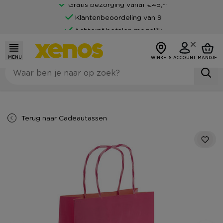
Gratis bezorging vanaf €45,-*
Klantenbeoordeling van 9
Achteraf betalen mogelijk
MENU
WINKELS
ACCOUNT
MANDJE
Terug naar
Cadeautassen