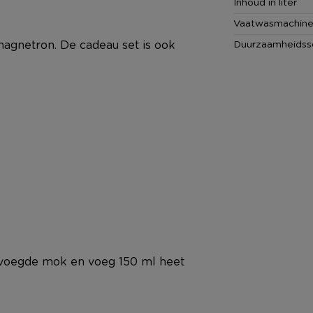
Inhoud in liter
Vaatwasmachine
agnetron. De cadeau set is ook
Duurzaamheidss
evoegde mok en voeg 150 ml heet