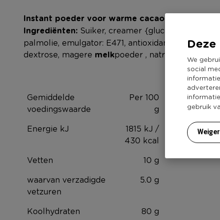
Instant poeder voor warme cacaodrank met m
Ingrediënten:
Suiker, creamer {glucosestroop, ge
Deze 
palmolie, emulgator: E471, antioxidant, antiklonte
dextrose, magere
melk
poeder , natriumcaseïnaat, 
We gebrui
social me
informati
advertere
Gemiddelde
Per 100
informati
gebruik v
voedingswaarde
g
Energie kJ
1815 kJ /
Weige
430 kcal
Vetten
10 g
waarvan verzadigde
5.0 g
vetzuren
Koolhydraten
80 g