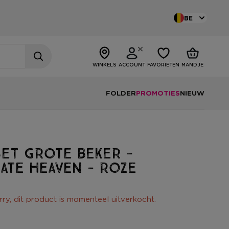
BE
WINKELS
ACCOUNT
FAVORIETEN
MANDJE
FOLDER
PROMOTIES
NIEUW
et grote beker -
ate heaven - roze
rry, dit product is momenteel uitverkocht.