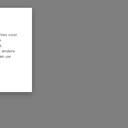
ties voor
e
a,
t andere
van uw