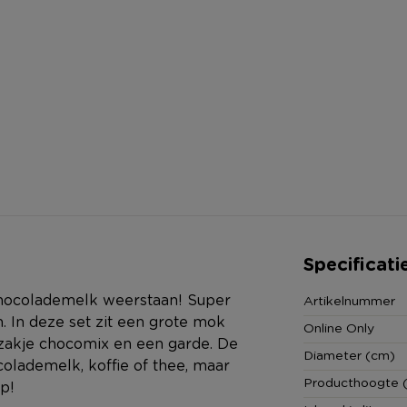
Specificati
hocolademelk weerstaan! Super
Artikelnummer
 In deze set zit een grote mok
Online Only
n zakje chocomix en een garde. De
Diameter (cm)
olademelk, koffie of thee, maar
Producthoogte 
p!