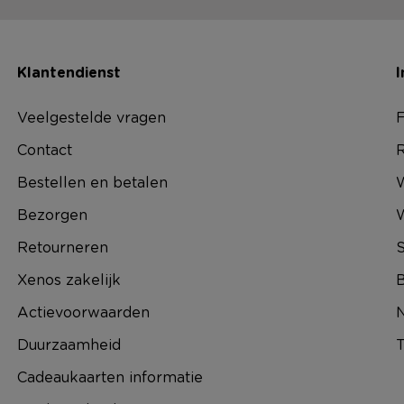
Klantendienst
I
Veelgestelde vragen
F
Contact
R
Bestellen en betalen
W
Bezorgen
Retourneren
S
Xenos zakelijk
B
Actievoorwaarden
N
Duurzaamheid
T
Cadeaukaarten informatie