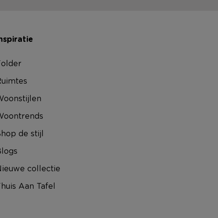
nspiratie
older
uimtes
oonstijlen
Woontrends
hop de stijl
logs
ieuwe collectie
huis Aan Tafel