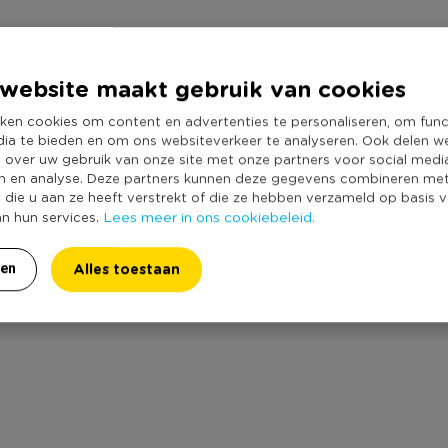
elk chocoladesmaak.
deeltelijk geharde plantaardige
website maakt gebruik van cookies
rmiddel: E551}, cacaopoeder (20%),
(
melk
)
ken cookies om content en advertenties te personaliseren, om func
dia te bieden en om ons websiteverkeer te analyseren. Ook delen w
e over uw gebruik van onze site met onze partners voor social medi
n en analyse. Deze partners kunnen deze gegevens combineren me
e die u aan ze heeft verstrekt of die ze hebben verzameld op basis 
Lees meer in ons cookiebeleid.
an hun services.
Alles toestaan
ren