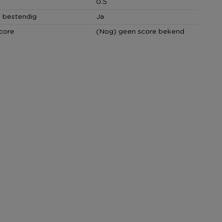
0.5
 bestendig
Ja
core
(Nog) geen score bekend