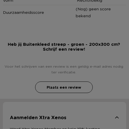
Vorm
Rechthoekig
Contactgegevens
(Nog) geen score
Duurzaamheidsscore
Xenos B.V, Schutweg 8, 5145NP Waalwijk, Nederland
bekend
www.xenos.nl/klantenservice
Heb jij Buitenkleed streep - groen - 200x300 cm?
Schrijf een review!
Voor het schrijven van een review is een geldig e-mail adres nodig
ter verificatie.
Plaats een review
Aanmelden Xtra Xenos
Word Xtra Xenos Member en krijg 10% korting