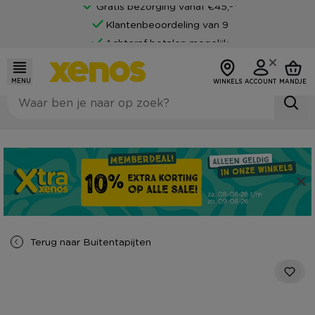
Gratis bezorging vanaf €45,-*
Klantenbeoordeling van 9
Achteraf betalen mogelijk
MENU
WINKELS
ACCOUNT
MANDJE
Terug naar
Buitentapijten