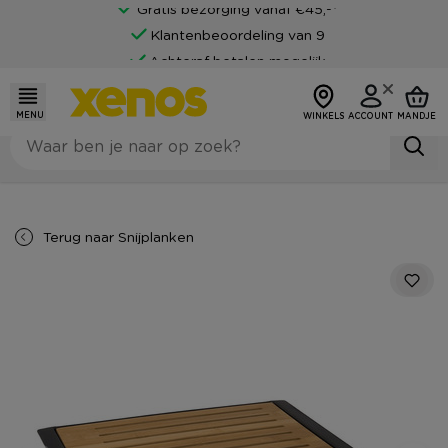
Gratis bezorging vanaf €45,-*
Klantenbeoordeling van 9
Achteraf betalen mogelijk
MENU
WINKELS
ACCOUNT
MANDJE
Terug naar
Snijplanken