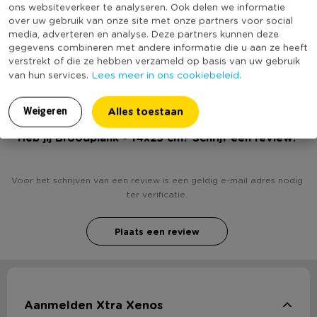
ons websiteverkeer te analyseren. Ook delen we informatie
Kleur
Bruin
over uw gebruik van onze site met onze partners voor social
Productlengte (cm)
25
media, adverteren en analyse. Deze partners kunnen deze
gegevens combineren met andere informatie die u aan ze heeft
(Nog) geen score
Duurzaamheidsscore
verstrekt of die ze hebben verzameld op basis van uw gebruik
bekend
Lees meer in ons cookiebeleid.
van hun services.
Alles toestaan
Weigeren
Heb jij Broodplank - 14x25 cm? Schrijf een review!
Voor het schrijven van een review is een geldig e-mail adres nodig
ter verificatie.
Plaats een review
Aanmelden Xtra Xenos