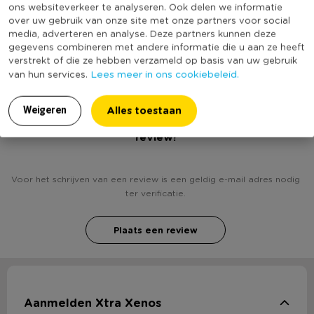
* Met feestelijke gouden print
ons websiteverkeer te analyseren. Ook delen we informatie
Productlengte (cm)
14
over uw gebruik van onze site met onze partners voor social
* Afmeting: 14x11 cm
media, adverteren en analyse. Deze partners kunnen deze
* Gemaakt van porselein
(Nog) geen score
gegevens combineren met andere informatie die u aan ze heeft
Duurzaamheidsscore
bekend
verstrekt of die ze hebben verzameld op basis van uw gebruik
Lees meer in ons cookiebeleid.
van hun services.
Alles toestaan
Weigeren
Heb jij Bordje kerstboom - set van 2? Schrijf een
review!
Voor het schrijven van een review is een geldig e-mail adres nodig
ter verificatie.
Plaats een review
Aanmelden Xtra Xenos