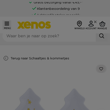
Gratis bezorging vanaf €45,-*
Klantenbeoordeling van 9
Achteraf betalen mogelijk
MENU
WINKELS
ACCOUNT
MANDJE
Terug naar
Schaaltjes & kommetjes