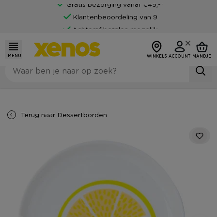
Gratis bezorging vanaf €45,-*
Klantenbeoordeling van 9
Achteraf betalen mogelijk
MENU
WINKELS
ACCOUNT
MANDJE
Terug naar
Dessertborden