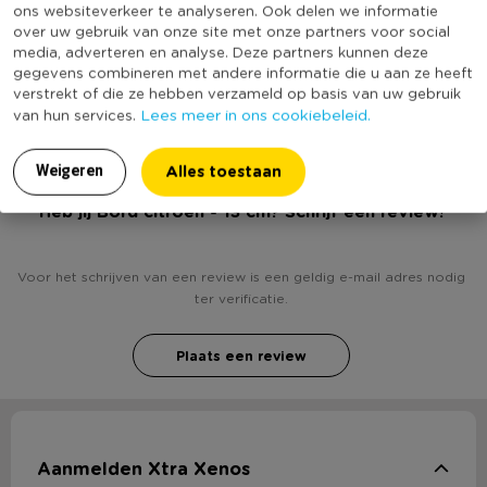
ons websiteverkeer te analyseren. Ook delen we informatie
Kleur
Wit
over uw gebruik van onze site met onze partners voor social
Minimale bestelhoeveelheid
2
media, adverteren en analyse. Deze partners kunnen deze
gegevens combineren met andere informatie die u aan ze heeft
(Nog) geen score
Duurzaamheidsscore
verstrekt of die ze hebben verzameld op basis van uw gebruik
bekend
Lees meer in ons cookiebeleid.
van hun services.
Alles toestaan
Weigeren
Heb jij Bord citroen - 13 cm? Schrijf een review!
Voor het schrijven van een review is een geldig e-mail adres nodig
ter verificatie.
Plaats een review
Aanmelden Xtra Xenos