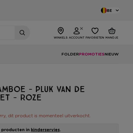
BE
WINKELS
ACCOUNT
FAVORIETEN
MANDJE
FOLDER
PROMOTIES
NIEUW
mboe - Pluk van de
et - roze
rry, dit product is momenteel uitverkocht.
le producten in
kinderservies
.