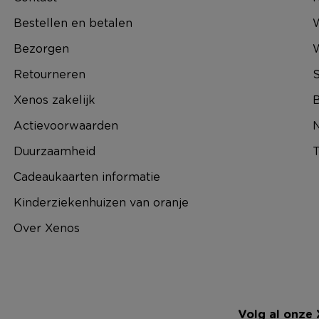
Bestellen en betalen
W
Bezorgen
Retourneren
S
Xenos zakelijk
B
Actievoorwaarden
N
Duurzaamheid
T
Cadeaukaarten informatie
Kinderziekenhuizen van oranje
Over Xenos
Volg al onze