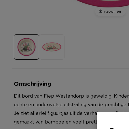
Inzoomen
Omschrijving
Dit bord van Fiep Westendorp is geweldig. Kindere
echte en ouderwetse uitstraling van de prachtig
Je ziet allerlei figuurtjes uit de verhalen van Pluk 
gemaakt van bamboe en voelt prettig aan. Geschik