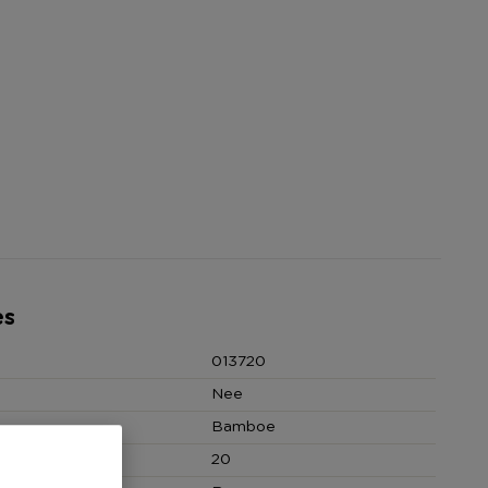
es
013720
Nee
Bamboe
20