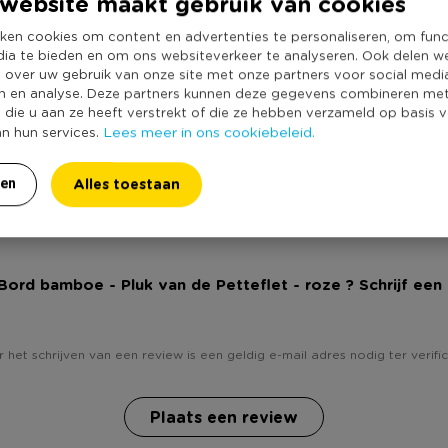
website maakt gebruik van cookies
Kleur
Minimale bestel
ken cookies om content en advertenties te personaliseren, om func
dia te bieden en om ons websiteverkeer te analyseren. Ook delen w
Vorm
t
e over uw gebruik van onze site met onze partners voor social medi
Met print
n en analyse. Deze partners kunnen deze gegevens combineren me
e die u aan ze heeft verstrekt of die ze hebben verzameld op basis 
Vaatwasmachine
Lees meer in ons cookiebeleid.
an hun services.
Dubbelwandig
Duurzaamheidss
Alles toestaan
ren
 Bord bamboe - Pluk van de Petteflet - roze ? Schrijf een
 het schrijven van een review is een geldig e-mail adres nodig ter verific
Plaats een review