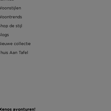
oonstijlen
Woontrends
hop de stijl
logs
ieuwe collectie
huis Aan Tafel
 Xenos avonturen!