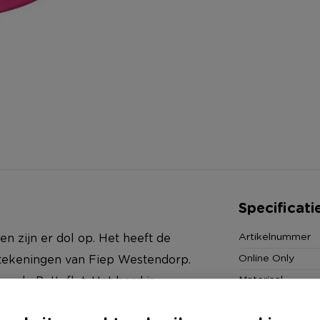
Specificati
Artikelnummer
n zijn er dol op. Het heeft de
Online Only
e tekeningen van Fiep Westendorp.
Materiaal
van de Petteflet. Het bord is
Diameter (cm)
t voor gebruik in de vaatwasser.