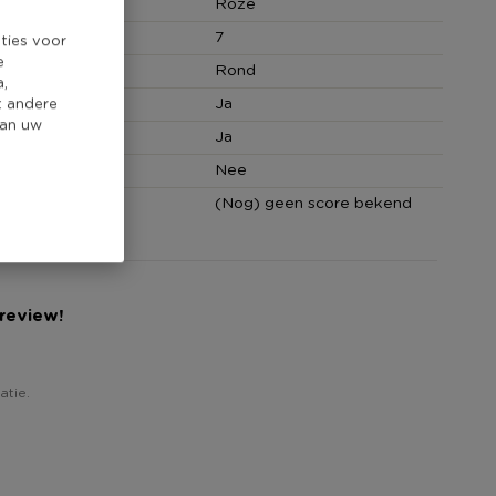
Roze
hoeveelheid
7
ties voor
e
Rond
a,
Ja
t andere
van uw
 bestendig
Ja
Nee
core
(Nog) geen score bekend
 review!
atie.