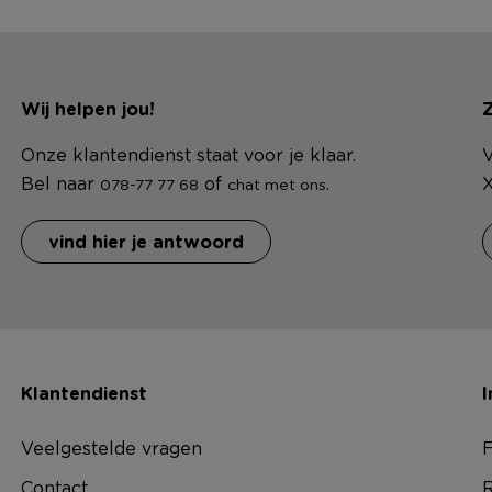
Wij helpen jou!
Z
Onze klantendienst staat voor je klaar.
V
Bel naar
of
.
X
078-77 77 68
chat met ons
vind hier je antwoord
Klantendienst
I
Veelgestelde vragen
F
Contact
R