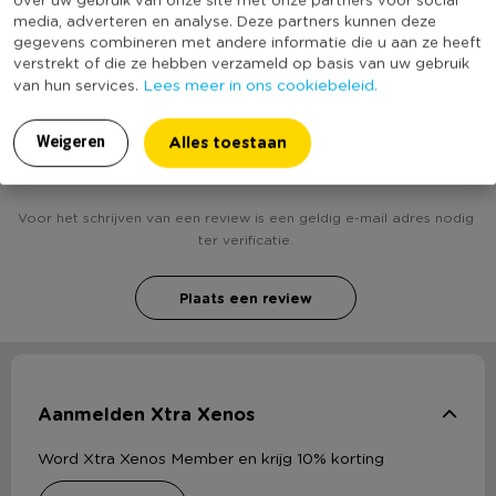
Duurzaamheidsscore
media, adverteren en analyse. Deze partners kunnen deze
bekend
gegevens combineren met andere informatie die u aan ze heeft
verstrekt of die ze hebben verzameld op basis van uw gebruik
Lees meer in ons cookiebeleid.
van hun services.
Heb jij Boevenpak - 3-delig - maat 104? Schrijf een
Alles toestaan
Weigeren
review!
Voor het schrijven van een review is een geldig e-mail adres nodig
ter verificatie.
Plaats een review
Aanmelden Xtra Xenos
Word Xtra Xenos Member en krijg 10% korting