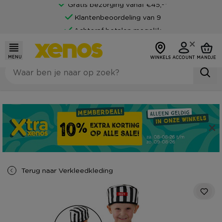
Gratis bezorging vanaf €45,-*
Klantenbeoordeling van 9
Achteraf betalen mogelijk
MENU
WINKELS
ACCOUNT
MANDJE
Terug naar
Verkleedkleding