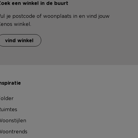
oek een winkel in de buurt
ul je postcode of woonplaats in en vind jouw
enos winkel.
vind winkel
nspiratie
older
uimtes
oonstijlen
Woontrends