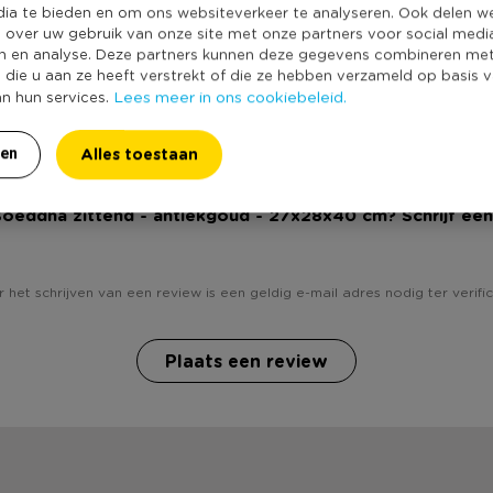
Producthoogte 
dia te bieden en om ons websiteverkeer te analyseren. Ook delen w
e over uw gebruik van onze site met onze partners voor social medi
Kleur
n en analyse. Deze partners kunnen deze gegevens combineren me
Productlengte (
e die u aan ze heeft verstrekt of die ze hebben verzameld op basis 
Lees meer in ons cookiebeleid.
an hun services.
Duurzaamheidss
Alles toestaan
ren
 Boeddha zittend - antiekgoud - 27x28x40 cm? Schrijf een
 het schrijven van een review is een geldig e-mail adres nodig ter verific
Plaats een review