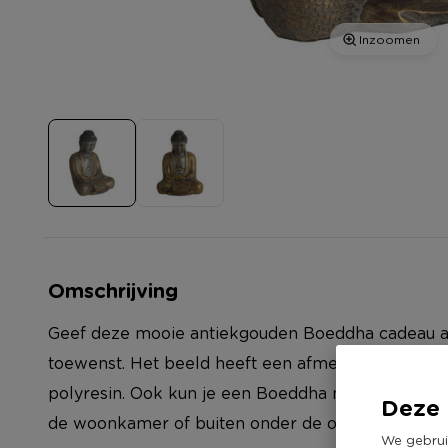
Inzoomen
Omschrijving
Geef deze mooie antiekgouden Boeddha cadeau aa
toewenst. Het beeld heeft een afmeting van 27x
polyresin. Ook kun je een Boeddha natuurlijk gew
Deze 
de woonkamer of buiten onder de overkapping nee
We gebrui