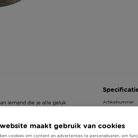
Specificati
Artikelnummer
n iemand die je alle geluk
Online Only
28x40 cm en is gemaakt van
Materiaal
oon voor jezelf kopen. Leuk om in
website maakt gebruik van cookies
Productbreedte
r te zetten.
ken cookies om content en advertenties te personaliseren, om func