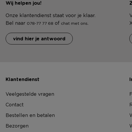
Wij helpen jou!
Z
Onze klantendienst staat voor je klaar.
V
Bel naar
of
.
X
078-77 77 68
chat met ons
vind hier je antwoord
Klantendienst
I
Veelgestelde vragen
F
Contact
R
Bestellen en betalen
W
Bezorgen