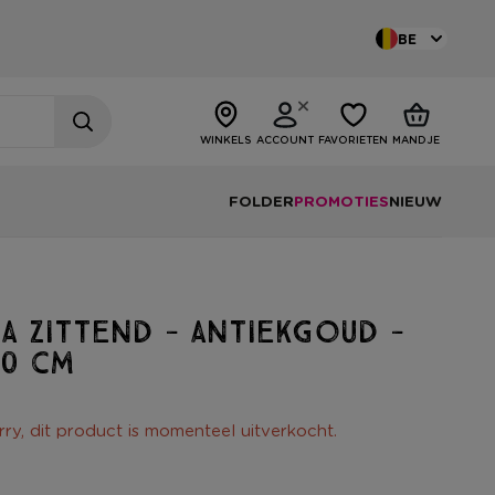
BE
WINKELS
ACCOUNT
FAVORIETEN
MANDJE
FOLDER
PROMOTIES
NIEUW
 zittend - antiekgoud -
40 cm
rry, dit product is momenteel uitverkocht.