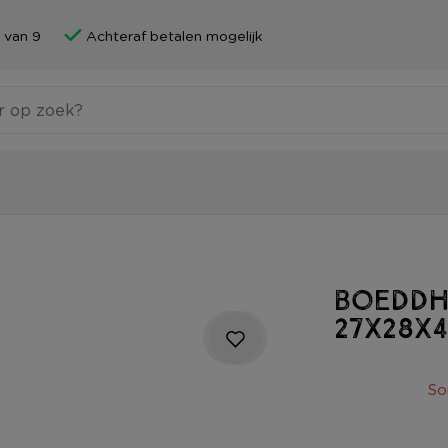
 van 9
Achteraf betalen mogelijk
Boeddha
27x28x
So