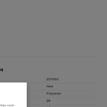
es
201060
Nee
Polyresin
 (cm)
28
ties voor