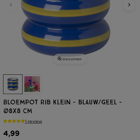
Inzoomen
Bloempot rib klein - blauw/geel -
ø8x8 cm
1 review
4,99