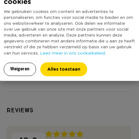
cookies
We gebruiken cookies om content en advertenties te
personaliseren, om functies voor social media te bieden en om
ons websiteverkeer te analyseren. Ook delen we informatie
over uw gebruik van onze site met onze partners voor social
media, adverteren en analyse. Deze partners kunnen deze
Bloempot met
Bloempot met
Bloempot m
gegevens combineren met andere informatie die u aan ze heeft
oortjes -
oortjes - rood/roze -
oortjes - blauw
verstrekt of die ze hebben verzameld op basis van uw gebruik
Lees meer in ons cookiebeleid.
van hun services.
oranje/groen -
ø10x14.5 cm
- ø10x14.5 
Niet online
Niet online
Niet online
ø10x14.5 cm
6,99
6,99
6,99
Alles toestaan
Weigeren
Reviews