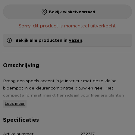
Bekijk winkelvoorraad
Sorry, dit product is momenteel uitverkocht.
Bekijk alle producten in
vazen
.
Omschrijving
Breng een speels accent in je interieur met deze kleine
bloempot in de kleurencombinatie blauw en geel. Het
compacte formaat maakt hem ideaal voor kleinere planten
zoals cactussen of vetplanten, of een leuk kunstplantje. De
Lees meer
geribbelde structuur geeft de pot een moderne en
textuurrijke uitstraling, perfect voor een eigentijdse inrichting.
Specificaties
Gebruik hem als decoratie op een bijzettafel, vensterbank of
bureau om een kleurrijk hoekje te creëren. Combineer met
Artikelnummer
232317