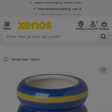
Gratis bezorging vanaf €45,-*
Klantenbeoordeling van 9
Achteraf betalen mogelijk
MENU
WINKELS
ACCOUNT
MANDJE
Terug naar
Vazen