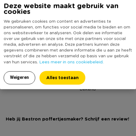
Deze website maakt gebruik van
gebruik eerst de gebruiksaanwijzing goed door.
Online Only
Nee
cookies
Diameter (cm)
25
We gebruiken cookies om content en advertenties te
Xenos heeft nog meer leuke apparaten in het assortiment.
Productbreedte (cm)
31.6
personaliseren, om functies voor social media te bieden en om
Neem een kijkje bij de categorie funcooking voor nog meer
ons websiteverkeer te analyseren. Ook delen we informatie
Producthoogte (cm)
9
over uw gebruik van onze site met onze partners voor social
leuke producten. Wat dacht je van een wafelmaker of een
media, adverteren en analyse. Deze partners kunnen deze
Kleur
Geel
popcornmachine. Dat wordt smullen!
gegevens combineren met andere informatie die u aan ze heeft
Productlengte (cm)
30.1
verstrekt of die ze hebben verzameld op basis van uw gebruik
Lees meer in ons cookiebeleid.
van hun services.
Vermogen in Watt
800.0000
* Poffertjesmaker van Bestron
Merk
Bestron
* Bak 14 poffertjes tegelijk
Alles toestaan
Weigeren
* Geel van kleur
(Nog) geen score
Duurzaamheidsscore
* Hoogwaardige bakplaat met antiaanbaklaag
bekend
* Hittebestendige behuizing
* Snelverwarmend element
* Praktisch snoeropwikkelsysteem
* Aan-/uitschakelaar
Heb jij Bestron poffertjesmaker? Schrijf een review!
* Antislipvoetjes
* Eenvoudig te reinigen