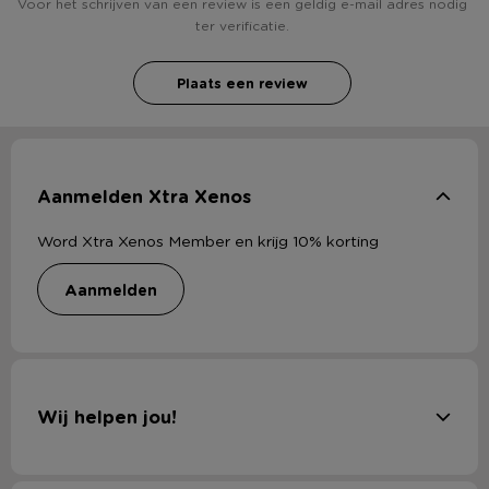
Voor het schrijven van een review is een geldig e-mail adres nodig
* Inclusief diverse lekkere recepten
ter verificatie.
* 5 jaar garantie
Plaats een review
Aanmelden Xtra Xenos
Word Xtra Xenos Member en krijg 10% korting
aanmelden
Wij helpen jou!