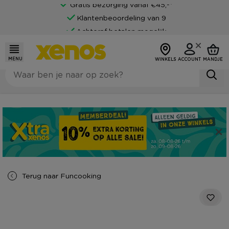
Gratis bezorging vanaf €45,-*
Klantenbeoordeling van 9
Achteraf betalen mogelijk
MENU
WINKELS
ACCOUNT
MANDJE
Terug naar
Funcooking