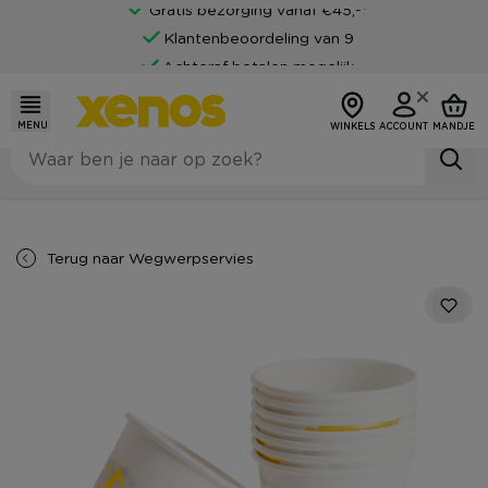
Gratis bezorging vanaf €45,-*
Klantenbeoordeling van 9
Achteraf betalen mogelijk
MENU
WINKELS
ACCOUNT
MANDJE
Terug naar
Wegwerpservies