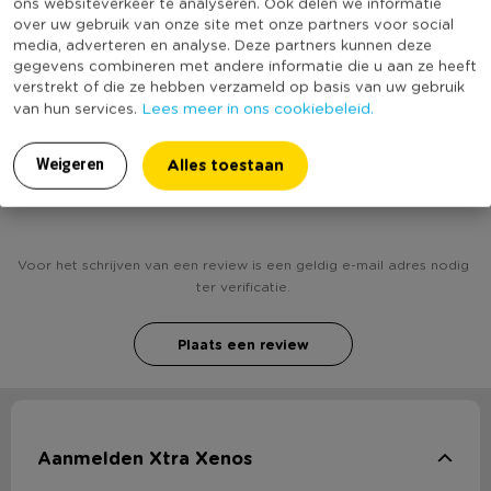
ons websiteverkeer te analyseren. Ook delen we informatie
Inhoud in liter
0.25
over uw gebruik van onze site met onze partners voor social
media, adverteren en analyse. Deze partners kunnen deze
(Nog) geen score
Duurzaamheidsscore
gegevens combineren met andere informatie die u aan ze heeft
bekend
verstrekt of die ze hebben verzameld op basis van uw gebruik
Lees meer in ons cookiebeleid.
van hun services.
Alles toestaan
Weigeren
Heb jij Bekertje party - 8 stuks - 250 ml? Schrijf een
review!
Voor het schrijven van een review is een geldig e-mail adres nodig
ter verificatie.
Plaats een review
Aanmelden Xtra Xenos