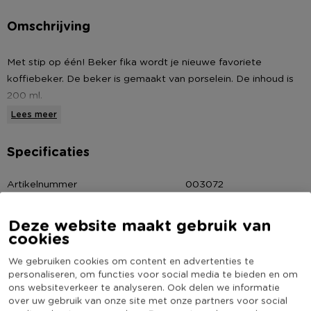
Omschrijving
Met stip op één! Beker fika wordt je nieuwe favoriete
koffiebeker. De beker is gemaakt van porselein. De inhoud is
200 ml.
Lees meer
Specificaties
Artikelnummer
003072
Online Only
Nee
Deze website maakt gebruik van
Materiaal
Porselein
cookies
Kleur
Wit
We gebruiken cookies om content en advertenties te
Inhoud in liter
0.2
personaliseren, om functies voor social media te bieden en om
ons websiteverkeer te analyseren. Ook delen we informatie
(Nog) geen score
Duurzaamheidsscore
over uw gebruik van onze site met onze partners voor social
bekend