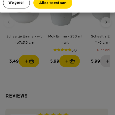
Alles toestaan
Weigeren
Schaaltje Emma - wit
Mok Emma - 250 ml
Schaaltje Em
- ø7x3.5 cm
- wit
11x6 cm - wi
(3)
Niet online
3,49
5,99
5,99
Reviews