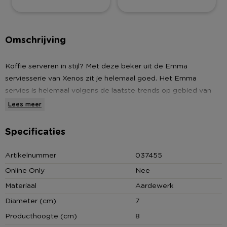
Omschrijving
Koffie serveren in stijl? Met deze beker uit de Emma
serviesserie van Xenos zit je helemaal goed. Het Emma
servies is helemaal volgens de laatste trends op gebied van
tafelen. Het servies is uitgevoerd in bijzondere, mooie kleuren
Lees meer
en is voorzien van een speciaal glazuur met een natuurlijk
uiterlijk. Elk item in deze serviesserie is uniek! De Emma beker
Specificaties
heeft een witte kleur en een bruine rand. De beker is gemaakt
van aardewerk en heeft een inhoud van 180 ml.
Artikelnummer
037455
Online Only
Nee
Materiaal
Aardewerk
Diameter (cm)
7
Producthoogte (cm)
8