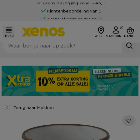
Gratis bezorging vanaf €45,-*
Klantenbeoordeling van 9
Achteraf betalen mogelijk
MENU
WINKELS
ACCOUNT
MANDJE
Terug naar
Mokken