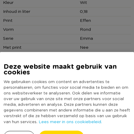
Kleur
Wit
Inhoud in liter
0,18
Print
Effen
Vorm
Rond
Serie
Emma
Met print
Nee
Vaatwasmachine bestendig
Ja
Deze website maakt gebruik van
Geschikt voor magnetron
Ja
cookies
Dubbelwandig
Nee
We gebruiken cookies om content en advertenties te
Met oor
Nee
personaliseren, om functies voor social media te bieden en om
Duurzaamheidsscore
ons websiteverkeer te analyseren. Ook delen we informatie
over uw gebruik van onze site met onze partners voor social
media, adverteren en analyse. Deze partners kunnen deze
gegevens combineren met andere informatie die u aan ze heeft
MEER UIT DEZE SERIE
verstrekt of die ze hebben verzameld op basis van uw gebruik
Lees meer in ons cookiebeleid.
van hun services.