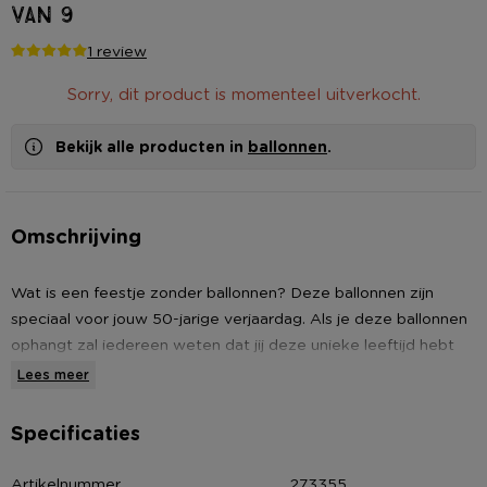
van 9
1 review
Sorry, dit product is momenteel uitverkocht.
Bekijk alle producten in
ballonnen
.
Omschrijving
Wat is een feestje zonder ballonnen? Deze ballonnen zijn
speciaal voor jouw 50-jarige verjaardag. Als je deze ballonnen
ophangt zal iedereen weten dat jij deze unieke leeftijd hebt
bereikt. De ballonnen zijn gemaakt van rubber en er zitten 9
Lees meer
stuks in een verpakking.
Specificaties
• Ballonnen Cheers to 50 Years
• Gemaakt van rubber
Artikelnummer
273355