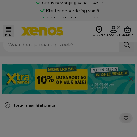
Gratis bezorging vanaf €45,-*
Klantenbeoordeling van 9
Achteraf betalen mogelijk
MENU
WINKELS
ACCOUNT
MANDJE
Terug naar
Ballonnen