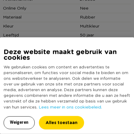
• Set van 9
Online Only
Nee
• Voor het versieren van jouw unieke feestje
Materiaal
Rubber
Kleur
Multikleur
Leeftijd
50 jaar
(Nog) geen score
Duurzaamheidsscore
Deze website maakt gebruik van
bekend
cookies
We gebruiken cookies om content en advertenties te
personaliseren, om functies voor social media te bieden en om
ons websiteverkeer te analyseren. Ook delen we informatie
Reviews
over uw gebruik van onze site met onze partners voor social
media, adverteren en analyse. Deze partners kunnen deze
gegevens combineren met andere informatie die u aan ze heeft
verstrekt of die ze hebben verzameld op basis van uw gebruik
Lees meer in ons cookiebeleid.
van hun services.
10.0
Op basis van 1 reviews
Alles toestaan
Weigeren