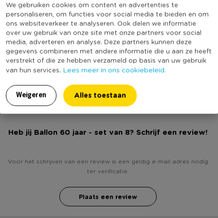
We gebruiken cookies om content en advertenties te
* 8 stuks
Online Only
Nee
personaliseren, om functies voor social media te bieden en om
* Kleur: zilver/wit
ons websiteverkeer te analyseren. Ook delen we informatie
Materiaal
Rubber
* Gemaakt van natuurlijk rubberlatex
over uw gebruik van onze site met onze partners voor social
media, adverteren en analyse. Deze partners kunnen deze
Kleur
Wit
gegevens combineren met andere informatie die u aan ze heeft
Leeftijd
60 jaar
verstrekt of die ze hebben verzameld op basis van uw gebruik
Lees meer in ons cookiebeleid.
van hun services.
(Nog) geen score
Duurzaamheidsscore
bekend
Alles toestaan
Weigeren
Heb jij Ballon 60 jaar - set van 8? Schrijf een review!
Voor het schrijven van een review is een geldig e-mail adres nodig
ter verificatie.
Plaats een review