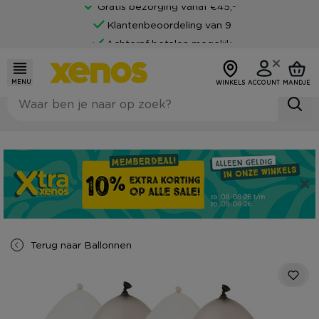
Gratis bezorging vanaf €45,-*
Klantenbeoordeling van 9
Achteraf betalen mogelijk
MENU
WINKELS
ACCOUNT
MANDJE
Terug naar
Ballonnen