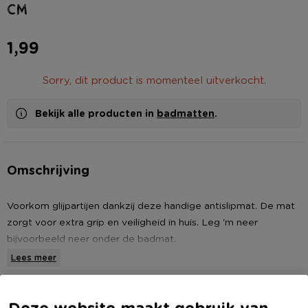
cm
1,99
Sorry, dit product is momenteel uitverkocht.
Bekijk alle producten in
badmatten
.
Omschrijving
Voorkom glijpartijen dankzij deze handige antislipmat. De mat
zorgt voor extra grip en veiligheid in huis. Leg 'm neer
bijvoorbeeld neer onder de badmat.
Lees meer
Let op!
Dit artikel is verkrijgbaar in diverse kleuren. Het is niet
mogelijk om vooraf te kiezen welke kleur jij thuis ontvangt.
Specificaties
Deze website maakt gebruik van