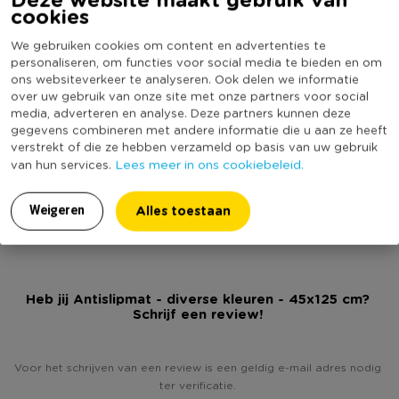
cookies
Artikelnummer
580260
We gebruiken cookies om content en advertenties te
Online Only
Nee
personaliseren, om functies voor social media te bieden en om
Materiaal
PVC
ons websiteverkeer te analyseren. Ook delen we informatie
over uw gebruik van onze site met onze partners voor social
Productbreedte (cm)
125
media, adverteren en analyse. Deze partners kunnen deze
gegevens combineren met andere informatie die u aan ze heeft
Kleur
Multikleur
verstrekt of die ze hebben verzameld op basis van uw gebruik
Productlengte (cm)
45
Lees meer in ons cookiebeleid.
van hun services.
Vorm
Rechthoekig
Alles toestaan
Duurzaamheidsscore
Weigeren
Heb jij Antislipmat - diverse kleuren - 45x125 cm?
Schrijf een review!
Voor het schrijven van een review is een geldig e-mail adres nodig
ter verificatie.