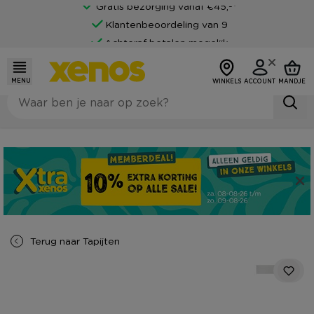
Gratis bezorging vanaf €45,-*
Klantenbeoordeling van 9
Achteraf betalen mogelijk
MENU
WINKELS
ACCOUNT
MANDJE
Terug naar
Tapijten