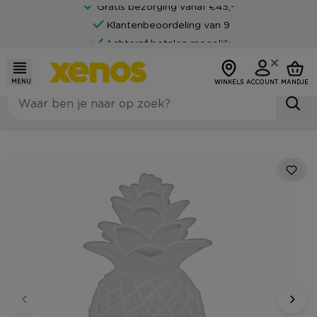
Gratis bezorging vanaf €45,-*
Klantenbeoordeling van 9
Achteraf betalen mogelijk
MENU
WINKELS
ACCOUNT
MANDJE