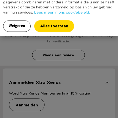
gegevens combineren met andere informatie die u aan ze heeft
verstrekt of die ze hebben verzameld op basis van uw gebruik
Lees meer in ons cookiebeleid.
van hun services.
Heb jij Ananas LED-lamp? Schrijf een review!
Alles toestaan
Weigeren
Voor het schrijven van een review is een geldig e-mail adres nodig
ter verificatie.
Plaats een review
Aanmelden Xtra Xenos
Word Xtra Xenos Member en krijg 10% korting
aanmelden