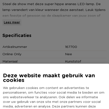
Steel de show met deze super hippe ananas LED-lamp. De
lamp verandert van kleur wanneer deze aanstaat. Leuk tijdens
een feestje of gewoon op de slaapkamer van jouw zoon of
dochter. De batterijen (3xLR44) zijn inbegrepen.
Lees meer
* LED-lamp die van kleur verandert
Specificaties
* Ananas vorm
* Leuk op een feestje
Artikelnummer
167700
Online Only
Nee
Materiaal
Kunststof
Diameter (cm)
9.5
Deze website maakt gebruik van
Producthoogte (cm)
18.5
cookies
Kleur
Multikleur
We gebruiken cookies om content en advertenties te
Werkt op batterijen
Ja
personaliseren, om functies voor social media te bieden en om
ons websiteverkeer te analyseren. Ook delen we informatie
(Nog) geen score
Duurzaamheidsscore
over uw gebruik van onze site met onze partners voor social
bekend
media, adverteren en analyse. Deze partners kunnen deze