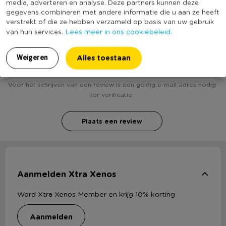
media, adverteren en analyse. Deze partners kunnen deze
gegevens combineren met andere informatie die u aan ze heeft
verstrekt of die ze hebben verzameld op basis van uw gebruik
Lees meer in ons cookiebeleid.
van hun services.
Heb jij Alfi schenkkan eco - 1 liter - rood? Schrijf een
review!
Alles toestaan
Weigeren
Voor het schrijven van een review is een geldig e-mail adres nodig
ter verificatie.
Plaats een review
Aanmelden Xtra Xenos
Word Xtra Xenos Member en krijg 10% korting
aanmelden