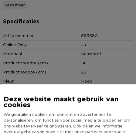
oppervlak is vervaardigd uit hoogwaardig frosted kunststof en
Lees meer
de binnenkant is voorzien van hard vacuümglas.
Specificaties
* Eco schenkkan
* Kunststof / glas
Artikelnummer
893580
* Handmatig reinigen
Online Only
Ja
* Inhoud: 1 L
Materiaal
Kunststof
Productbreedte (cm)
14
Producthoogte (cm)
26
Kleur
Rood
Inhoud in liter
1
Deze website maakt gebruik van
Productlengte (cm)
14
cookies
Merk
Alfi
We gebruiken cookies om content en advertenties te
Stapelbaar
Nee
personaliseren, om functies voor social media te bieden en om
ons websiteverkeer te analyseren. Ook delen we informatie
(Nog) geen score
Duurzaamheidsscore
over uw gebruik van onze site met onze partners voor social
bekend