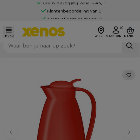
Gratis bezorging vanaf €45,-*
Klantenbeoordeling van 9
Achteraf betalen mogelijk
MENU
WINKELS
ACCOUNT
MANDJE