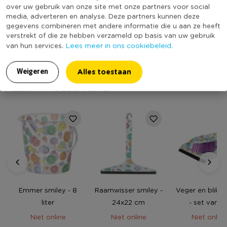
Kleur
Multikleur
over uw gebruik van onze site met onze partners voor social
media, adverteren en analyse. Deze partners kunnen deze
Productlengte (cm)
28
gegevens combineren met andere informatie die u aan ze heeft
(Nog) geen score
verstrekt of die ze hebben verzameld op basis van uw gebruik
Duurzaamheidsscore
Lees meer in ons cookiebeleid.
van hun services.
bekend
Alles toestaan
Weigeren
MEER UIT DEZE SERIE
Emmer smiley - 8
Raamwisser smiley -
Veger en blik s
liter
24x22 cm
- set van 2 
35x22x10 c
Niet online
Niet online
Niet online