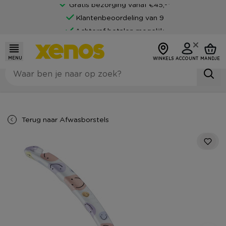
Gratis bezorging vanaf €45,-*
Klantenbeoordeling van 9
Achteraf betalen mogelijk
MENU
WINKELS
ACCOUNT
MANDJE
Terug naar
Afwasborstels