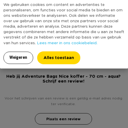
We gebruiken cookies om content en advertenties te
Kleur
Blauw
personaliseren, om functies voor social media te bieden en om
Productlengte (cm)
50
ons websiteverkeer te analyseren. Ook delen we informatie
over uw gebruik van onze site met onze partners voor social
Merk
Adventure Bags
media, adverteren en analyse. Deze partners kunnen deze
gegevens combineren met andere informatie die u aan ze heeft
Sluiting
Ritssluiting
verstrekt of die ze hebben verzameld op basis van uw gebruik
(Nog) geen score
Lees meer in ons cookiebeleid.
van hun services.
Duurzaamheidsscore
bekend
Alles toestaan
Weigeren
Heb jij Adventure Bags Nice koffer - 70 cm - aqua?
Schrijf een review!
Voor het schrijven van een review is een geldig e-mail adres nodig
ter verificatie.
Plaats een review