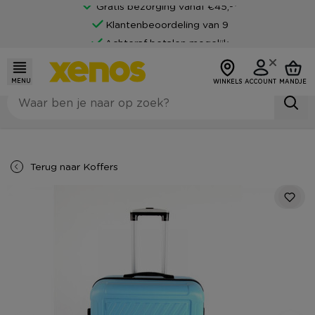
Gratis bezorging vanaf €45,-*
Klantenbeoordeling van 9
Achteraf betalen mogelijk
MENU
WINKELS
ACCOUNT
MANDJE
Terug naar
Koffers