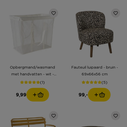
Opbergmand/wasmand
Fauteuil luipaard - bruin -
met handvatten - wit -
69x66x56 cm
53x46x33 cm
(1)
(5)
9,99
99,-