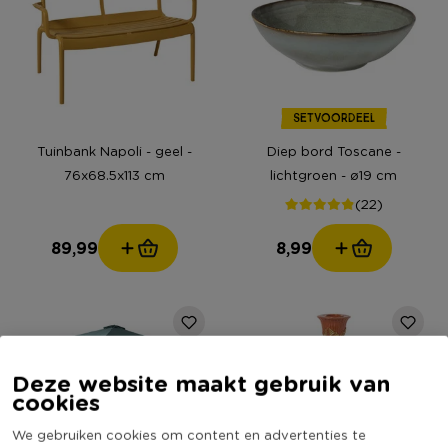
SETVOORDEEL
Tuinbank Napoli - geel -
Diep bord Toscane -
76x68.5x113 cm
lichtgroen - ø19 cm
(22)
89,99
8,99
Deze website maakt gebruik van
cookies
We gebruiken cookies om content en advertenties te