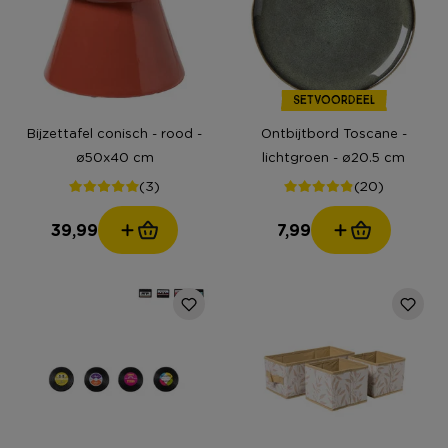
SETVOORDEEL
Bijzettafel conisch - rood -
Ontbijtbord Toscane -
ø50x40 cm
lichtgroen - ø20.5 cm
(3)
(20)
39,99
7,99