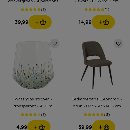
donkergroen - 4 persoons
- zwart - 80x75x50 cm
(1)
(1)
39,99
14,99
Waterglas stippen -
Eetkamerstoel Leonardo -
transparant - 450 ml
bruin - 82.5x61.5x48.5 cm
(1)
(3)
4,99
59,99