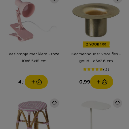
2 VOOR 1,00
Leeslampje met klem - roze
Kaarsenhouder voor fles -
- 10x6.5x18 cm
goud - ø5x2.6 cm
(3)
4,-
0,99