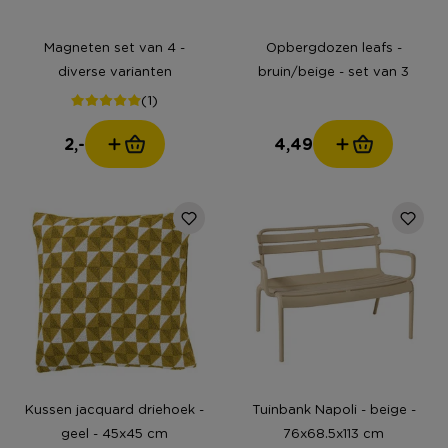
Magneten set van 4 -
Opbergdozen leafs -
diverse varianten
bruin/beige - set van 3
(1)
2,-
4,49
Kussen jacquard driehoek -
Tuinbank Napoli - beige -
geel - 45x45 cm
76x68.5x113 cm