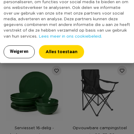
personaliseren, om functies voor social media te bieden en om
ons websiteverkeer te analyseren. Ook delen we informatie
NU 24,99
over uw gebruik van onze site met onze partners voor social
media, adverteren en analyse. Deze partners kunnen deze
Parasol Sevilla - groen - ø3
Kandelaar luipaard -
gegevens combineren met andere informatie die u aan ze heeft
meter x 2.5 meter
multikleur - ø7x25 cm
verstrekt of die ze hebben verzameld op basis van uw gebruik
(10)
Niet online
Lees meer in ons cookiebeleid.
van hun services.
39,99
14,99
24,99
Alles toestaan
Weigeren
Serviesset 16-delig -
Opvouwbare campingstoel