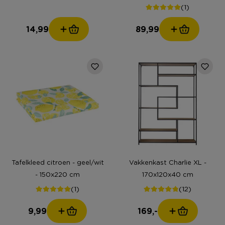
(1)
14,99
89,99
Tafelkleed citroen - geel/wit
Vakkenkast Charlie XL -
- 150x220 cm
170x120x40 cm
(1)
(12)
9,99
169,-