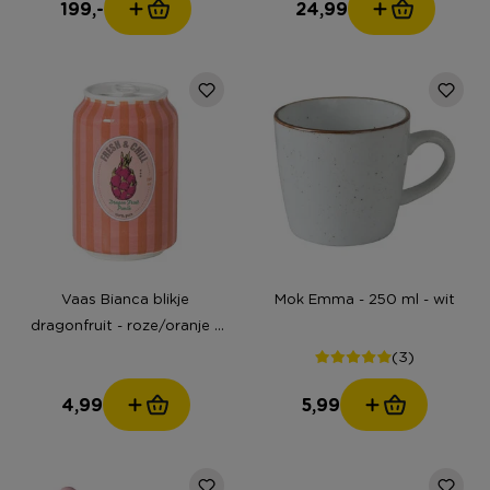
199,-
24,99
Vaas Bianca blikje
Mok Emma - 250 ml - wit
dragonfruit - roze/oranje -
ø6.5x11 cm
(3)
4,99
5,99