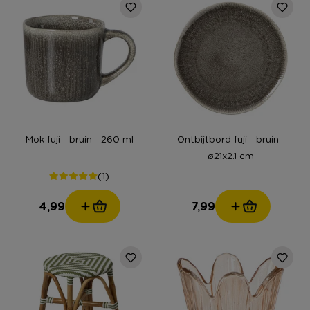
Mok fuji - bruin - 260 ml
Ontbijtbord fuji - bruin -
ø21x2.1 cm
(1)
4,99
7,99