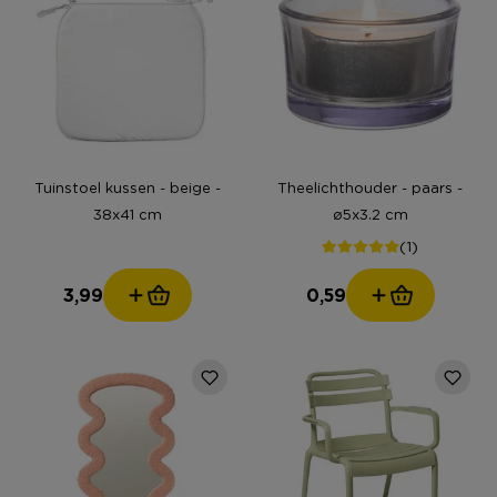
Tuinstoel kussen - beige -
Theelichthouder - paars -
38x41 cm
ø5x3.2 cm
(1)
3,99
0,59