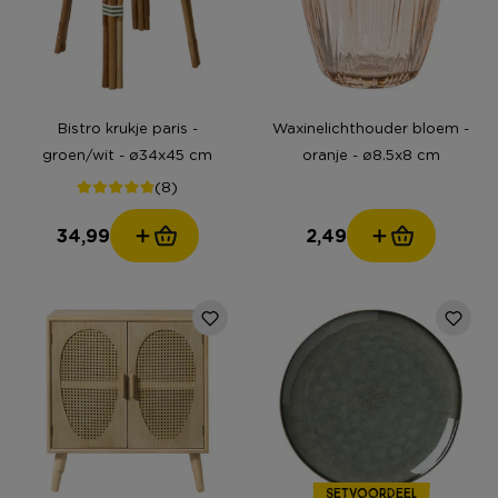
Bistro krukje paris -
Waxinelichthouder bloem -
groen/wit - ø34x45 cm
oranje - ø8.5x8 cm
(8)
34,99
2,49
SETVOORDEEL