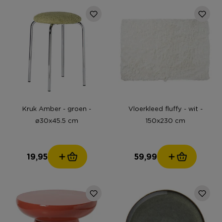
Kruk Amber - groen -
Vloerkleed fluffy - wit -
ø30x45.5 cm
150x230 cm
19,95
59,99