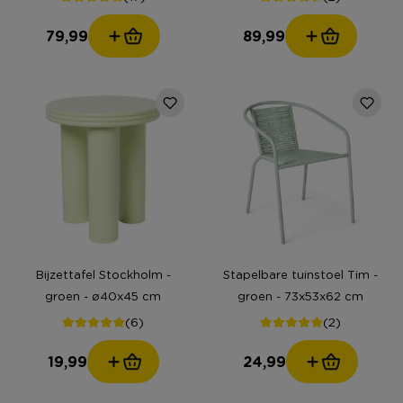
79,99
89,99
Bijzettafel Stockholm -
Stapelbare tuinstoel Tim -
groen - ø40x45 cm
groen - 73x53x62 cm
(6)
(2)
19,99
24,99