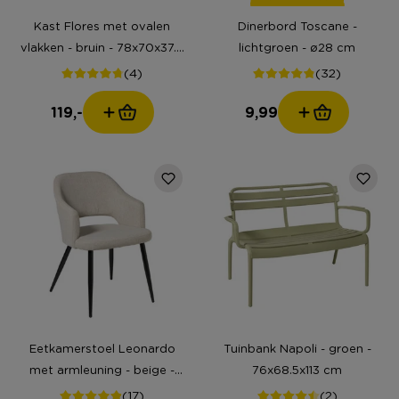
Kast Flores met ovalen
Dinerbord Toscane -
vlakken - bruin - 78x70x37.5
lichtgroen - ø28 cm
cm
(4)
(32)
119,-
9,99
Eetkamerstoel Leonardo
Tuinbank Napoli - groen -
met armleuning - beige -
76x68.5x113 cm
81x62.5x56 cm
(17)
(2)