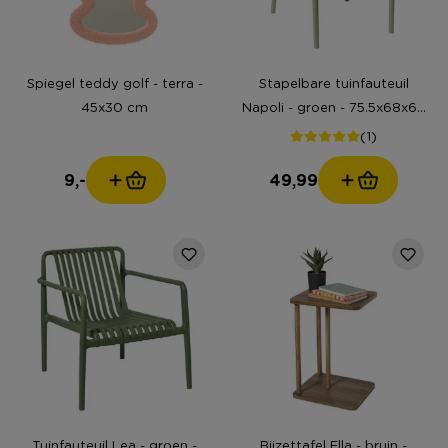
Spiegel teddy golf - terra -
Stapelbare tuinfauteuil
45x30 cm
Napoli - groen - 75.5x68x65
cm
(1)
9,-
49,99
Tuinfauteuil Lea - groen -
Bijzettafel Ella - bruin -