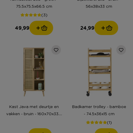
75.5x75.5x66.5 cm
56x38x33 cm
(3)
49,99
24,99
Kast Java met deurtje en
Badkamer trolley - bamboe
vakken - bruin - 160x70x33.5
- 74.5x36x15 cm
cm
(1)