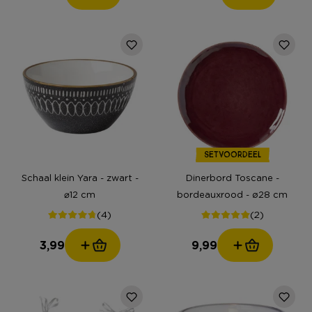
SETVOORDEEL
Schaal klein Yara - zwart -
Dinerbord Toscane -
⌀12 cm
bordeauxrood - ø28 cm
(4)
(2)
3,99
9,99