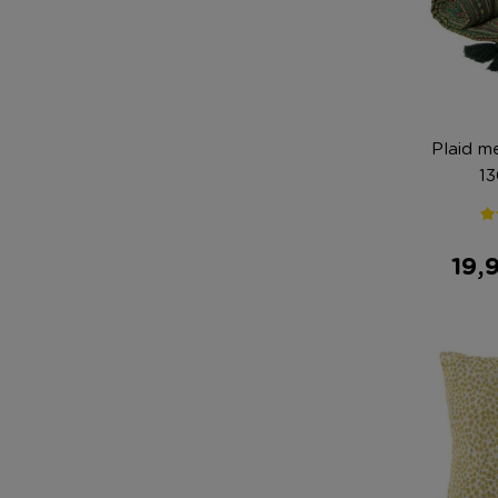
Plaid mexica
1
19,