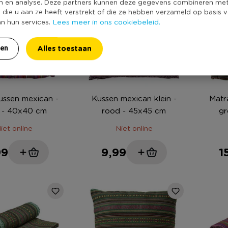
n en analyse. Deze partners kunnen deze gegevens combineren me
e die u aan ze heeft verstrekt of die ze hebben verzameld op basis 
Lees meer in ons cookiebeleid.
an hun services.
Alles toestaan
ren
ussen mexican -
Kussen mexican klein -
Matr
 - 40x40 cm
rood - 45x45 cm
gr
iet online
Niet online
99
9,99
1