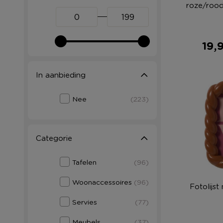
roze/rood
19,
In aanbieding
Nee
(223)
Categorie
Tafelen
(96)
Woonaccessoires
(96)
Fotolijst
Servies
(77)
Meubels
(37)