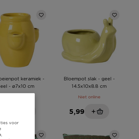
eienpot keramiek -
Bloempot slak - geel -
eel - ø7x10 cm
14.5x10x8.8 cm
Niet online
Niet online
,99
5,99
ties voor
e
a,