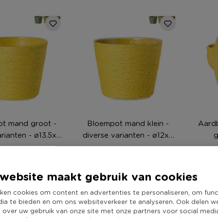
t mand groot -
Bloempot mand klein -
Aardb
rianten - ø13.5x11
diverse varianten - ø12x9
g
cm
cm
iet online
Niet online
9
1,99
3
website maakt gebruik van cookies
ken cookies om content en advertenties te personaliseren, om func
dia te bieden en om ons websiteverkeer te analyseren. Ook delen w
e over uw gebruik van onze site met onze partners voor social medi