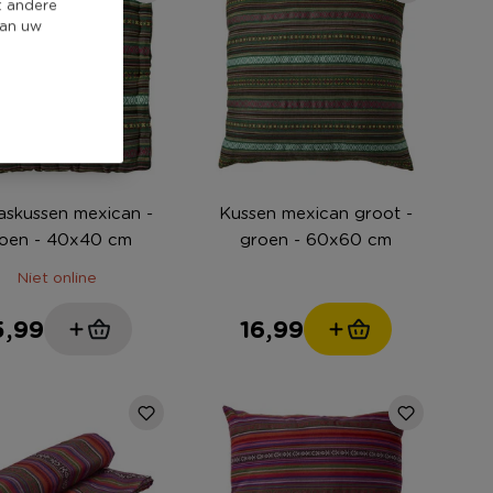
t andere
van uw
askussen mexican -
Kussen mexican groot -
oen - 40x40 cm
groen - 60x60 cm
Niet online
5,99
16,99