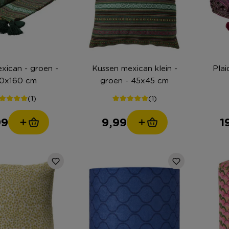
n - groen -
Kussen mexican klein -
Plaid 
30x160 cm
groen - 45x45 cm
(1)
(1)
99
9,99
1