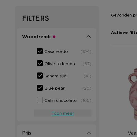
Gevonden p
Filters
Actieve filt
Woontrends
Casa verde
(104)
Olive to lemon
(67)
Sahara sun
(41)
Blue pearl
(20)
Calm chocolate
(165)
Toon meer
Vaa
Prijs