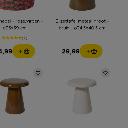
abel - roze/groen -
Bijzettafel metaal groot -
ø35x39 cm
bruin - ø34.5x40.5 cm
(2)
4,99
29,99