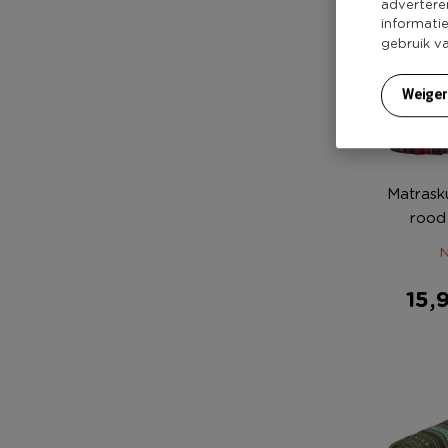
advertere
informati
gebruik v
Weige
Matrask
rood
N
15,