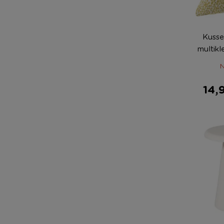
Kusse
multik
N
14,