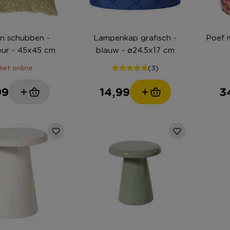
n schubben -
Lampenkap grafisch -
Poef m
leur - 45x45 cm
blauw - ø24.5x17 cm
iet online
(3)
99
14,99
3