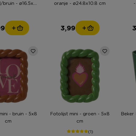
/bruin - ø16.5x25
oranje - ø24.8x10.8 cm
-
cm
99
3,99
3
 mini - bruin - 5x8
Fotolijst mini - groen - 5x8
Beker 
cm
cm
(1)