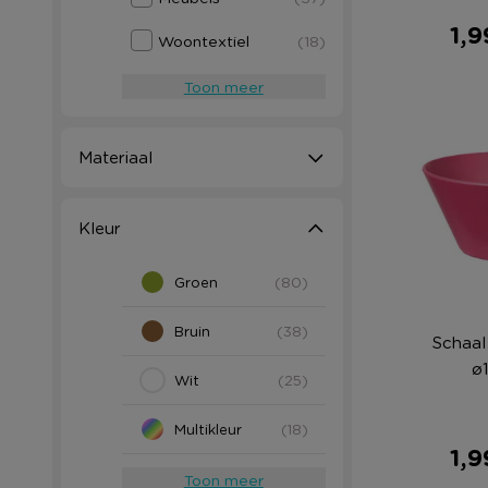
1,9
Woontextiel
(18)
Toon meer
Materiaal
Kleur
Groen
(80)
Bruin
(38)
Schaal
ø
Wit
(25)
Multikleur
(18)
1,9
Toon meer