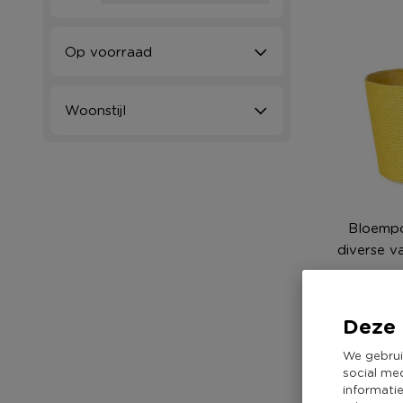
Op voorraad
Woonstijl
Bloempo
diverse va
N
2,9
Deze 
We gebrui
social me
informati