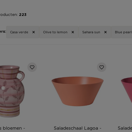
roducten:
223
ers:
Casa verde
Olive to lemon
Sahara sun
Blue pearl
s bloemen -
Saladeschaal Lagoa -
Salade