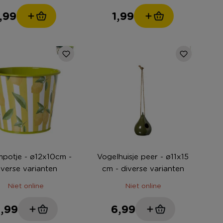
1,99
1,99
potje - ø12x10cm -
Vogelhuisje peer - ø11x15
iverse varianten
cm - diverse varianten
Niet online
Niet online
,99
6,99