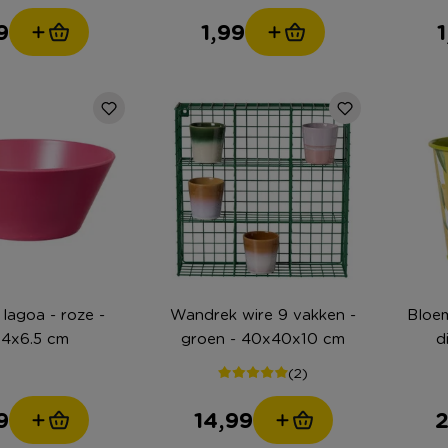
9
1,99
 lagoa - roze -
Wandrek wire 9 vakken -
Bloem
14x6.5 cm
groen - 40x40x10 cm
d
(2)
9
14,99
2